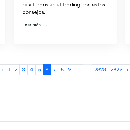
resultados en el trading con estos
consejos.
Leer más
‹
1
2
3
4
5
6
7
8
9
10
...
2828
2829
›