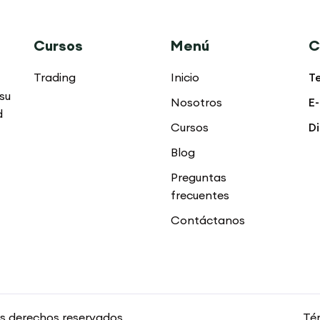
Cursos
Menú
C
Trading
Inicio
T
su
Nosotros
E-
d
Cursos
Di
Blog
Preguntas
frecuentes
Contáctanos
s derechos reservados
Tér