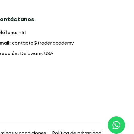
ontáctanos
eléfono:
+51
mail:
contacto@trader.academy
rección:
Delaware, USA
minos y condiciones
Política de privacidad