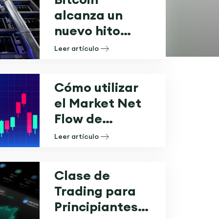
alcanza un
nuevo hito
histórico:
Leer artículo
supera los
$108,000 por
Cómo utilizar
primera vez
el Market Net
Flow de
Tradytics para
Leer artículo
mejorar tus
estrategias de
Clase de
trading
Trading para
Principiantes: